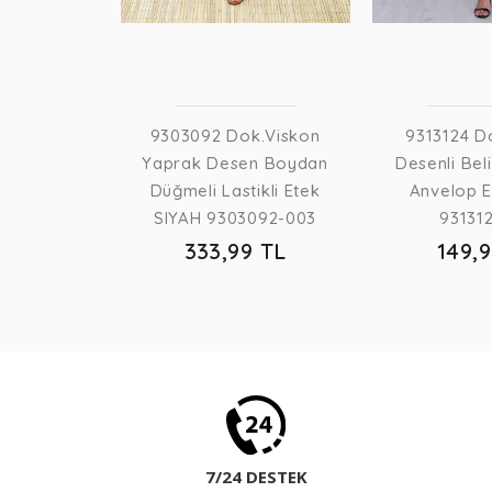
9303092 Dok.Viskon
9313124 D
Yaprak Desen Boydan
Desenli Bel
Düğmeli Lastikli Etek
Anvelop E
SIYAH 9303092-003
931312
333,99 TL
149,
7/24 DESTEK