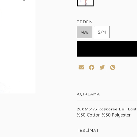
BEDEN:
M/L
S/M
AÇIKLAMA
200613173 Kaşkorse Beli Lasti
%50 Cotton %50 Polyester
TESLIMAT