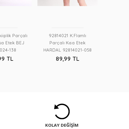
89
iiplik Parçalı
92814021 K.Flamlı
ısa Etek BEJ
Parçalı Kısa Etek
4024-138
HARDAL 92814021-058
99 TL
89,99 TL
KOLAY DEĞİŞİM