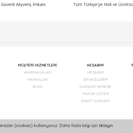
Güvenli Alışveriş İmkanı
Tüm Türkiye'ye Hızlı ve Ücrets
MÜŞTERI HIZMETLERI
HESABIM
KAMPANYALAR
HESABIM
MARKALAR
SIPARIŞLERIM
BLOG
KARGOM NEREDE
FAVORI LISTEM
DAVET GÖNDER
erezler (cookies) kullanıyoruz. Daha fazla bilgi için
tıklayın
.