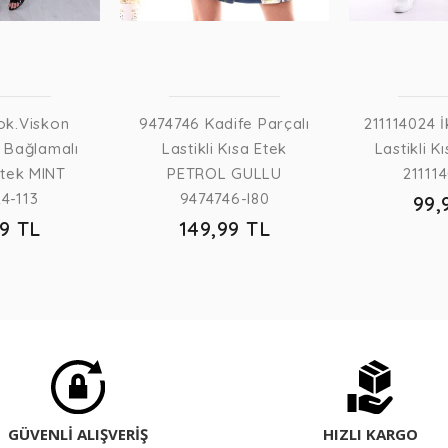
ok.Viskon
9474746 Kadife Parçalı
211114024 İk
i Bağlamalı
Lastikli Kısa Etek
Lastikli K
tek MINT
PETROL GULLU
21111
4-113
9474746-I80
99,
99 TL
149,99 TL
GÜVENLİ ALIŞVERİŞ
HIZLI KARGO