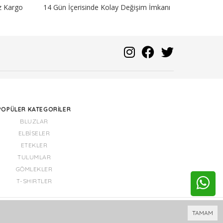
iz Kargo
14 Gün İçerisinde Kolay Değişim İmkanı
POPÜLER KATEGORILER
BLUZLAR
ELBISELER
ETEKLER
TULUMLAR
GÖMLEKLER
T-SHIRTLER
Bu site
Vikaon E-Ticaret sistemleri
ile hazırlanmıştır.
TAMAM